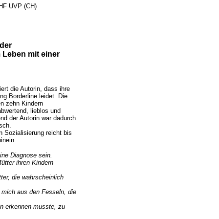
 CHF UVP (CH)
der
Leben mit einer
ert die Autorin, dass ihre
ng Borderline leidet. Die
ren zehn Kindern
abwertend, lieblos und
end der Autorin war dadurch
isch.
 Sozialisierung reicht bis
hinein.
eine Diagnose sein.
ütter ihren Kindern
ter, die wahrscheinlich
 mich aus den Fesseln, die
eln erkennen musste, zu