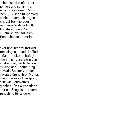
ehen ist, das oft in der
entiert und schlimmer
en wir uns in einen Raum
en. (...)
Der einzige Weg,
ericht, in dem ich sagen
cht auf Familie oder
r meine Wahrheit ruft,
 Ängste auf den Plan.
r Familie, der sozialen
ußenstehende ist meine
"
ker und ihrer Mutter war
 Krebsdiagnose und der Tod
 Maria Becker in heftige
kenntnis, dass sie nie in
rhalten hat, nach der sie
n Weg der Aufarbeitung
rt Maria Becker von der
hkeitsstörung ihrer Mutter.
Erkenntnisse in Therapien,
e ihr wie Landkarten
eg geben. Das authentisch
 nur ein Zeugnis, sondern -
rungshilfe für andere