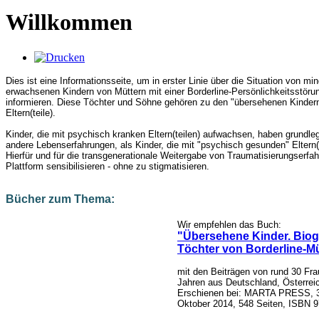
Willkommen
Dies ist eine Informationsseite, um in erster Linie über die Situation von mi
erwachsenen Kindern von Müttern mit einer Borderline-Persönlichkeitsstöru
informieren. Diese Töchter und Söhne gehören zu den "übersehenen Kinder
Eltern(teile).
Kinder, die mit psychisch kranken Eltern(teilen) aufwachsen, haben grundle
andere Lebenserfahrungen, als Kinder, die mit "psychisch gesunden" Eltern(
Hierfür und für die transgenerationale Weitergabe von Traumatisierungserfah
Plattform sensibilisieren - ohne zu stigmatisieren.
Bücher zum Thema:
Wir empfehlen das Buch:
"Übersehene Kinder. Biog
Töchter von Borderline-M
mit den Beiträgen von rund 30 Fr
Jahren aus
Deutschland, Österrei
Erschienen bei: MARTA PRESS,
Oktober 2014
, 548 Seiten,
ISBN 9