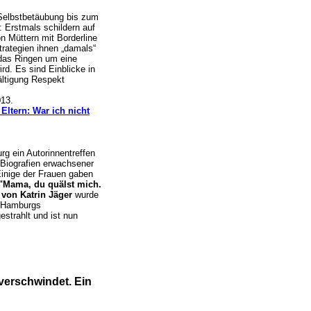
 Selbstbetäubung bis zum
: Erstmals schildern auf
n Müttern mit Borderline
trategien ihnen „damals“
das Ringen um eine
ird. Es sind Einblicke in
ältigung Respekt
13.
Eltern: War ich nicht
g ein Autorinnentreffen
Biografien erwachsener
Einige der Frauen gaben
"Mama, du quälst mich.
g
von Katrin Jäger
wurde
f Hamburgs
strahlt und ist nun
 verschwindet. Ein