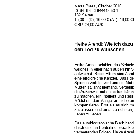
Marta Press, Oktober 2016
ISBN: 978-3-944442-50-1
132 Seiten
15,00 € (D), 16,00 € (AT), 18,00 
GBP, 24,00 AU$
Heike Arendt:
Wie ich dazu
den Tod zu wünschen
Heike Arendt schildert das Schic
welches in einer nach außen hin v
aufwächst. Beide Eltern sind Akade
eine erfolgreiche Kanzlei. Dass d
Spionen verfolgt wird und die Mutt
Mutter ist, ahnt niemand. Vergebl
die Außenwelt auf seine familiär
zu machen. Mit Intellekt und Resi
Mädchen, den Mangel an Liebe u
kompensieren. Erst als es sich tr
zuzulassen und ernst zu nehmen, 
Leben zu leben.
Das autobiographische Buch hand
durch eine an Borderline erkrankt
verheerenden Folgen. Heike Arendt 