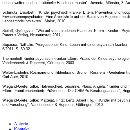
Lebenswelten und institutionelle Handlungsmuster", Juventa, Münster, 3. A
Schmutz, Elisabeth: "Kinder psychisch kranker Eltern: Prävention und Koop
Erwachsenenpsychiatrie. Eine Arbeitshilfe auf der Basis von Ergebnissen 
Landesmodellprojektes", Mainz, 2010.
Sielaff, Gyöngyver: "Wie auf verschiedenen Planeten: Eltern - Kinder - Ps
Paranus Verlag, Neumünster, 2011.
Sopacua, Nathalie: "Vergessenes Kind. Leben mit einer psychisch kranken M
6/2011, S. 30-32.
Themenheft Kinder psychisch kranker Eltern. Praxis der Kinderpsychologie 
Vandenhoeck & Ruprecht, Göttingen, 2003.
Welter-Enderlin, Rosmarie und Hildenbrand, Bruno: "Resilienz - Gedeihen tr
Carl-Auer, 2010.
Wiegand-Grefe, Silke; Halverscheid, Susanne, Plass, Angela: "Kinder und i
Eltern: Familienorientierte Prävention - Der CHIMPs-Beratungsansatz", Hog
Wiegand-Grefe, Silke; Mattejat, Fritz; Lenz, Albert (Hg.): "Kinder mit psychi
und Forschung", Vandenhoeck & Ruprecht, Göttingen, 2010.
Autorin
Kontakt