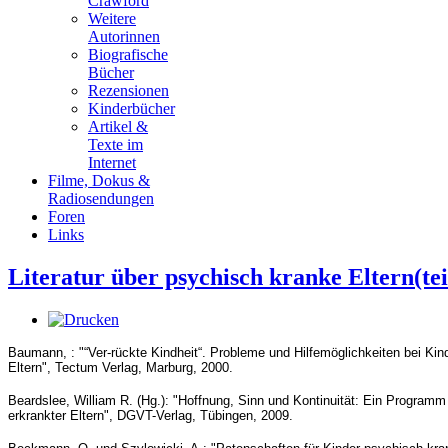
Crawford
Weitere
Autorinnen
Biografische
Bücher
Rezensionen
Kinderbücher
Artikel &
Texte im
Internet
Filme, Dokus &
Radiosendungen
Foren
Links
Literatur über psychisch kranke Eltern(tei
Baumann, : "“Ver-rückte Kindheit“. Probleme und Hilfemöglichkeiten bei Kin
Eltern", Tectum Verlag, Marburg, 2000.
Beardslee, William R. (Hg.): "Hoffnung, Sinn und Kontinuität: Ein Programm
erkrankter Eltern", DGVT-Verlag, Tübingen, 2009.