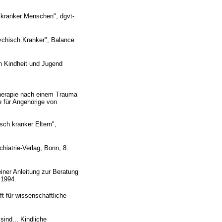
 kranker Menschen", dgvt-
sychisch Kranker", Balance
in Kindheit und
Jugend
Therapie nach einem Trauma
e für Angehörige von
sch kranker Eltern",
hiatrie-Verlag, Bonn, 8.
iner Anleitung zur Beratung
, 1994.
t für wissenschaftliche
ind... Kindliche