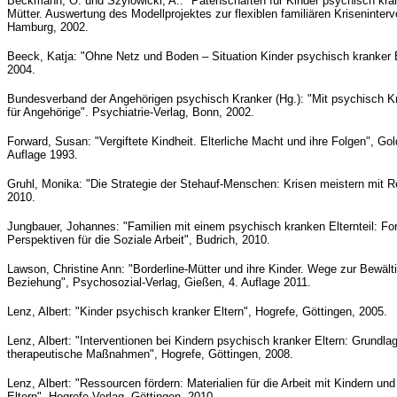
Beckmann, O. und Szylowicki, A.: "Patenschaften für Kinder psychisch kran
Mütter. Auswertung des Modellprojektes zur flexiblen familiären Kriseninterv
Hamburg, 2002.
Beeck, Katja: "Ohne Netz und Boden – Situation Kinder psychisch kranker El
2004.
Bundesverband der Angehörigen psychisch Kranker (Hg.): "Mit psychisch Kr
für Angehörige". Psychiatrie-Verlag, Bonn, 2002.
Forward, Susan: "Vergiftete Kindheit. Elterliche Macht und ihre Folgen", G
Auflage 1993.
Gruhl, Monika: "Die Strategie der Stehauf-Menschen: Krisen meistern mit Re
2010.
Jungbauer, Johannes: "Familien mit einem psychisch kranken Elternteil: F
Perspektiven für die Soziale Arbeit", Budrich, 2010.
Lawson, Christine Ann: "Borderline-Mütter und ihre Kinder. Wege zur Bewält
Beziehung", Psychosozial-Verlag, Gießen, 4. Auflage 2011.
Lenz, Albert: "Kinder psychisch kranker Eltern", Hogrefe, Göttingen, 2005.
Lenz, Albert: "Interventionen bei Kindern psychisch kranker Eltern: Grundla
therapeutische Maßnahmen", Hogrefe, Göttingen, 2008.
Lenz, Albert: "Ressourcen fördern: Materialien für die Arbeit mit Kindern un
Eltern", Hogrefe Verlag, Göttingen, 2010.