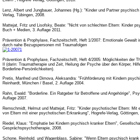
Lenz, Albert und Jungbauer, Johannes (Hg.): "Kinder und Partner psychisch
Verlag, Tübingen, 2008.
Mattejat, Fritz und Lisofsky, Beate: "Nicht von schlechten Eltern: Kinder p
Buch + Medien, 3. Auflage 2011.
Prävention & Prophylaxe, Fachzeitschrift, Heft 1/2007: Emotionale Gewalt 
durch nahe Bezugspersonen mit Traumafolgen
Prävention & Prophylaxe, Fachzeitschrift, Heft 4/2005: Möglichkeiten der 
II (darin: Traumatherapie und Zeit, Heilung der Psyche über den Körper, Hilf
Borderline-Persönlichkeiten).
Pretis, Manfred und Dimova, Aleksandra: "Frühförderung mit Kindern psychi
Reinhardt, München / Basel, 2. Auflage 2004.
Rahn, Ewald: "Borderline. Ein Ratgeber für Betroffene und Angehörige", Psyc
Auflage 2007.
Remschmidt, Helmut und Mattejat, Fritz: "Kinder psychotischer Eltern: Mit e
von Eltern mit einer psychotischen Erkrankung", Hogrefe-Verlag, Göttingen
Riedel, Klaus: "Emphatie bei Kindern psychisch kranker Eltern", Gesellschaf
Gesprächspsychotherapie, 2008.
Schone, Reinhold. und Wagenblass, Sabine: "Wenn Eltern psychisch krank s