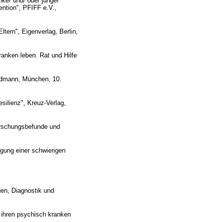
ker und/ oder junger
ention", PFIFF e.V.,
tern", Eigenverlag, Berlin,
anken leben. Rat und Hilfe
oldmann, München, 10.
silienz", Kreuz-Verlag,
orschungsbefunde und
igung einer schwierigen
gen, Diagnostik und
d ihren psychisch kranken