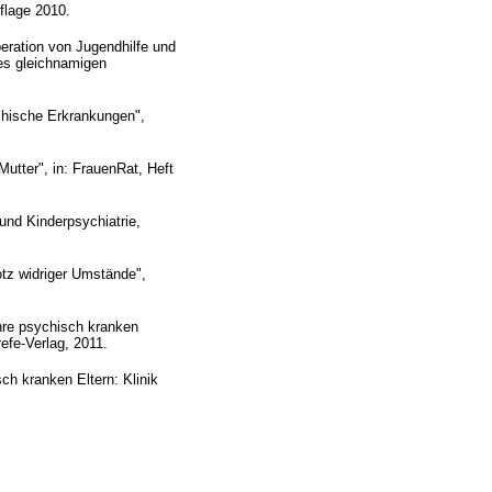
uflage 2010.
eration von Jugendhilfe und
des gleichnamigen
ychische Erkrankungen",
utter", in: FrauenRat, Heft
und Kinderpsychiatrie,
otz widriger Umstände",
hre psychisch kranken
refe-Verlag, 2011.
sch kranken Eltern: Klinik