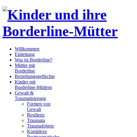
Willkommen
Einleitung
Was ist Borderline?
Mütter mit
Borderline
Beziehungsgeflechte
Kinder mit
Borderline-Müttern
Gewalt &
Traumatisierung
Formen von
Gewalt
Resilienz
Traumata
Traumafolgen
Komplexe
Posttraumatische