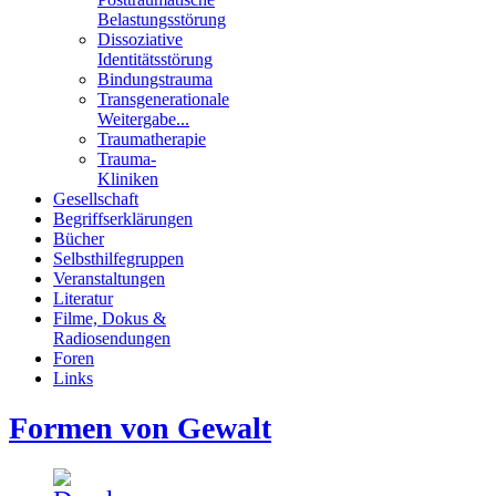
Belastungsstörung
Dissoziative
Identitätsstörung
Bindungstrauma
Transgenerationale
Weitergabe...
Traumatherapie
Trauma-
Kliniken
Gesellschaft
Begriffserklärungen
Bücher
Selbsthilfegruppen
Veranstaltungen
Literatur
Filme, Dokus &
Radiosendungen
Foren
Links
Formen von Gewalt